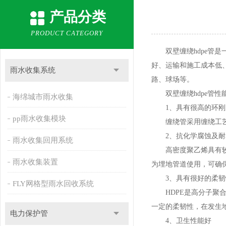
产品分类
PRODUCT CATEGORY
双壁缠绕hdpe管
是
好、运输和施工成本低
雨水收集系统
路、球场等。
双壁缠绕hdpe管性
海绵城市雨水收集
1、具有很高的环刚
pp雨水收集模块
缠绕管采用缠绕工艺
2、抗化学腐蚀及耐
雨水收集回用系统
高密度聚乙烯具有较强
雨水收集装置
为埋地管道使用，可确
3、具有很好的柔韧
FLY网格型雨水回收系统
HDPE是高分子聚合
一定的柔韧性，在发生
电力保护管
4、卫生性能好