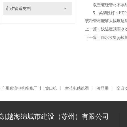
双壁缠绕管材不易结垢
市政管道材料
5、柔韧性好：HDP
该种管材能够大幅度适
上一篇：
浅述屋顶雨水
下一篇：
雨水收集pp模
广州直流电机维修厂
丨
坡口机
丨
空芯电感线圈
丨
液晶屏
丨
全自
凯越海绵城市建设（苏州）有限公司