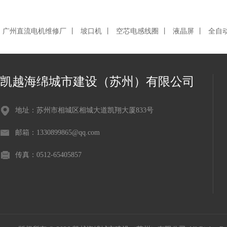
广州直流电机维修厂
丨
坡口机
丨
空芯电感线圈
丨
液晶屏
丨
全自
凯越海绵城市建设（苏州）有限公司
地址：苏州市相城区相城大道凯翔大厦833号
邮箱：1330899865@qq.com
传真：0512-65405857