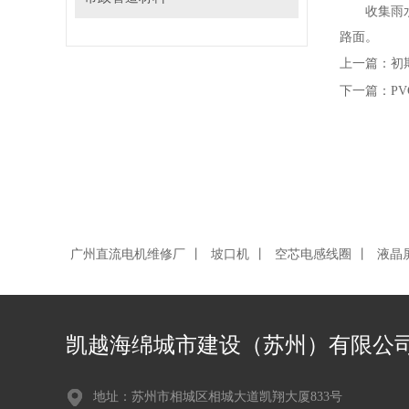
收集雨水要
路面。
上一篇：
初
下一篇：
P
广州直流电机维修厂
丨
坡口机
丨
空芯电感线圈
丨
液晶
凯越海绵城市建设（苏州）有限公
地址：苏州市相城区相城大道凯翔大厦833号