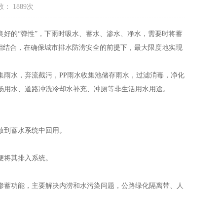
： 1889次
好的“弹性”，下雨时吸水、蓄水、渗水、净水，需要时将蓄
相结合，在确保城市排水防涝安全的前提下，最大限度地实现
集雨水，弃流截污，PP雨水收集池储存雨水，过滤消毒，净化
场用水、道路冲洗冷却水补充、冲厕等非生活用水用途。
放到蓄水系统中回用。
便将其排入系统。
蓄功能，主要解决内涝和水污染问题，公路绿化隔离带、人