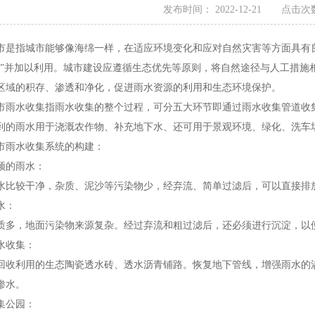
发布时间： 2022-12-21 点击次数
指城市能够像海绵一样，在适应环境变化和应对自然灾害等方面具有良
放”并加以利用。城市建设应遵循生态优先等原则，将自然途径与人工措施
区域的积存、渗透和净化，促进雨水资源的利用和生态环境保护。
市雨水收集
指雨水收集的整个过程，可分五大环节即通过雨水收集管道收
到的雨水用于浇溉农作物、补充地下水、还可用于景观环境、绿化、洗车
雨水收集系统的构建：
的雨水：
较干净，杂质、泥沙等污染物少，经弃流、简单过滤后，可以直接排
水：
，地面污染物来源复杂。经过弃流和粗过滤后，还必须进行沉淀，以
收集：
利用的生态陶瓷透水砖、透水沥青铺路。恢复地下管线，增强雨水的渗
渗水。
公园：