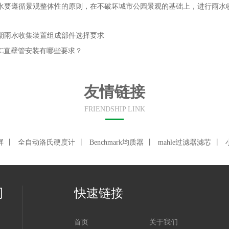
遵循景观整体性的原则，在不破坏城市公园景观的基础上，进行雨水收
期雨水收集装置组成部件选择要求
VC直壁管安装有哪些要求？
友情链接
FRIENDSHIP LINK
屏
丨
全自动洛氏硬度计
丨
Benchmark均质器
丨
mahle过滤器滤芯
丨
司
快速链接
首页
关于我们