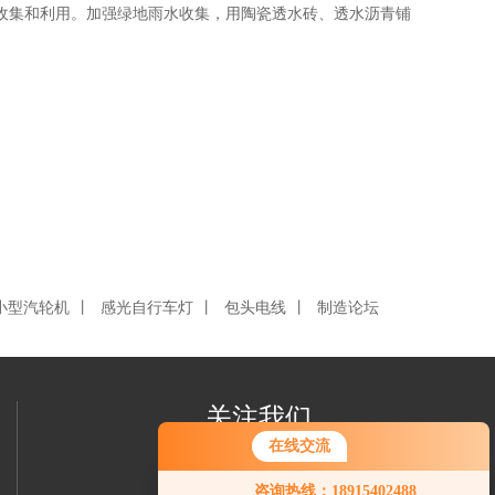
集和利用。加强绿地雨水收集，用陶瓷透水砖、透水沥青铺
小型汽轮机
丨
感光自行车灯
丨
包头电线
丨
制造论坛
关注我们
在线交流
咨询热线：18915402488